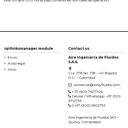
Vida útil de 8.000 horas bajo condiciones normales de operación.
iqitlinksmanager module
Contact us
Envío
Aire Ingeniería de Fluidos
S.A.S.
Aviso legal
Inicio
Cra. 27B No. 71B – 40 Bogotá
D.C. – Colombia
comercial@aireyfluidos.com
+ 57 (601) 7627706
Celular / WhatsApp: +57 (301)
3712736
ó +57 (300) 5602792
Aire Ingeniería de Fluidos SAS –
Quincy Compressor.