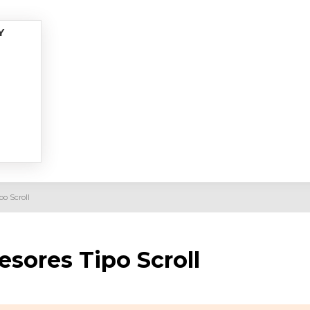
Y
o Scroll
sores Tipo Scroll