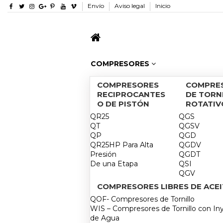
Envío
Aviso legal
Inicio
COMPRESORES
COMPRESORES
COMPRE
RECIPROCANTES
DE TORN
O DE PISTÓN
ROTATIV
QR25
QGS
QT
QGSV
QP
QGD
QR25HP Para Alta
QGDV
Presión
QGDT
De una Etapa
QSI
QGV
COMPRESORES LIBRES DE ACEI
QOF- Compresores de Tornillo
WIS – Compresores de Tornillo con In
de Agua