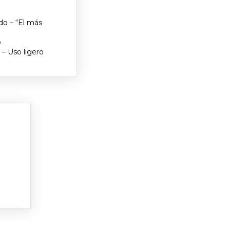
o – “El más
o
– Uso ligero