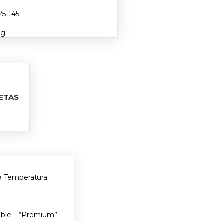
25-145
ig
LETAS
a Temperatura
able – “Premium”