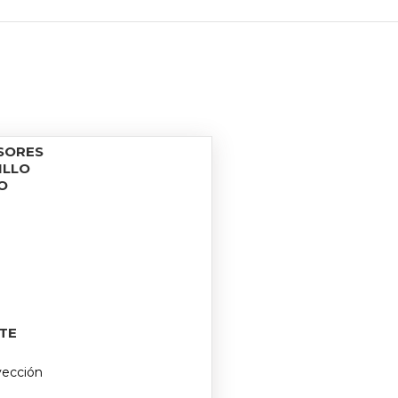
SORES
ILLO
O
TE
yección