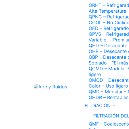
QRHT – Refrigera
Alta Temperatura
QPNC – Refrigerad
COOL – No Cíclic
QED - Refrigerado
QPVS – Refrigerad
Variable – “Premi
QHD – Desecante 
QHP – Desecante 
QBP – Desecante 
Soplado – “El más 
QCMD – Modular S
ligero
QMOD – Desecante
Calor – Uso ligero
QMD – Modular – S
QHDR – Rentables 
FILTRACIÓN
FILTRACIÓN DEL
QMF - Coalescent