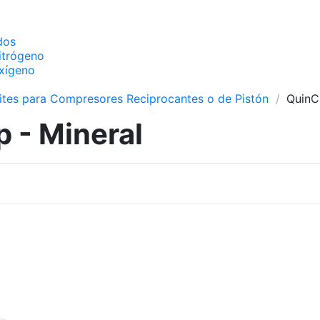
dos
itrógeno
xígeno
ites para Compresores Reciprocantes o de Pistón
QuinCi
 - Mineral