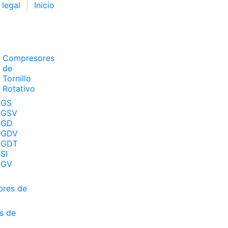
 legal
Inicio
Compresores
de
Tornillo
Rotativo
QGS
QGSV
QGD
QGDV
QGDT
SI
QGV
bres de
s de