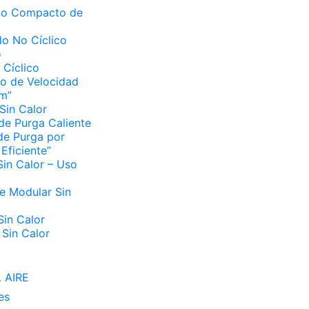
do Compacto de
o No Cíclico
o
 Cíclico
o de Velocidad
um”
Sin Calor
de Purga Caliente
de Purga por
Eficiente”
in Calor – Uso
 Modular Sin
in Calor
Sin Calor
 AIRE
es