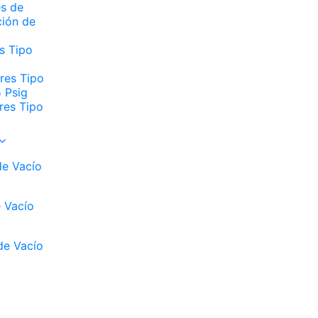
s de
ción de
s Tipo
res Tipo
 Psig
es Tipo
e Vacío
 Vacío
e Vacío