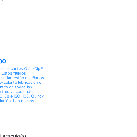
100
 reciprocantes Quin-Cip®
 Estos fluidos
 calidad están diseñados
excelente lubricación en
ntes de todas las
 tres viscosidades
SO-68 e ISO-100, Quincy
lución. Los nuevos
 artículo(s)