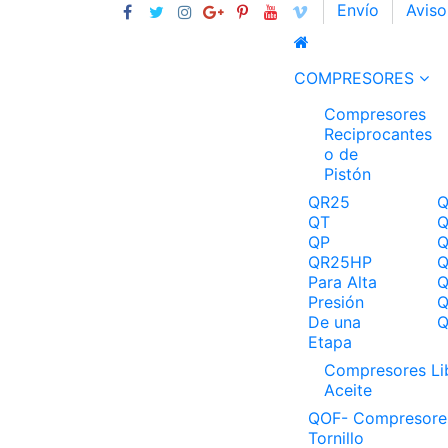
Envío
Aviso
COMPRESORES
Compresores
Reciprocantes
o de
Pistón
QR25
QT
QP
QR25HP
Para Alta
Presión
Q
De una
Etapa
Compresores Li
Aceite
QOF- Compresore
Tornillo