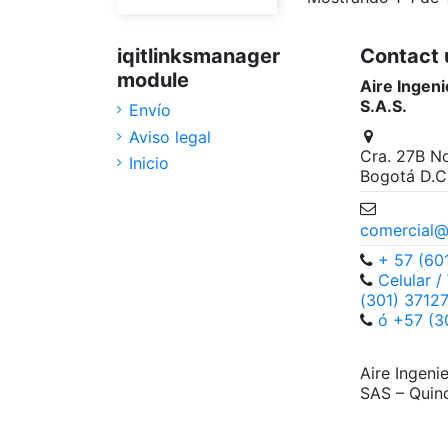
iqitlinksmanager
Contact 
module
Aire Ingeni
S.A.S.
Envío
Aviso legal
Cra. 27B No
Inicio
Bogotá D.C
comercial@
+ 57 (60
Celular 
(301) 3712
ó +57 (3
Aire Ingeni
SAS – Quin