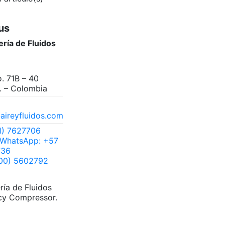
us
ería de Fluidos
. 71B – 40
. – Colombia
aireyfluidos.com
1) 7627706
/ WhatsApp: +57
736
00) 5602792
ería de Fluidos
cy Compressor.