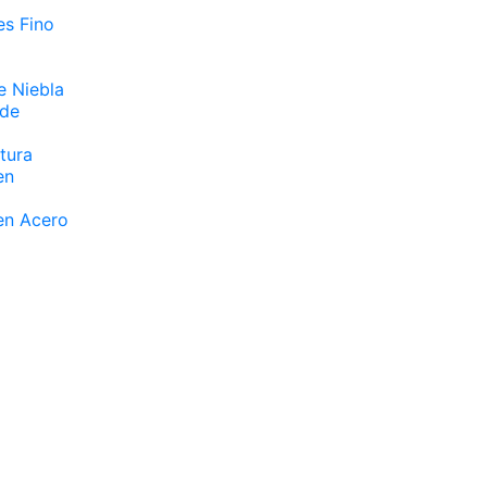
es Fino
e Niebla
 de
tura
en
 en Acero