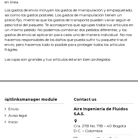
en línea.
Los gastos de envío incluyen los gastos de manipulación y empaquetado,
así como los gastos postales. Los gastos de manipulación tienen un
precio fijo, mientras que los gastos de transporte pueden variar según el
peso total del paquete. Te aconsejamos que agrupes todos tus artículos en
un mismo pedido. No podemos combinar dos pedidos diferentes, y los
gastos de envío se aplicarán para cada uno de manera individual. No nos
hacemos responsables de los daños que pueda sufrir tu paquete tras el
envío, pero hacemos todo lo posible para proteger todos los artículos
frágiles.
Las cajas son grandes y tus artículos estarán bien protegidos.
iqitlinksmanager module
Contact us
Envío
Aire Ingeniería de Fluidos
S.A.S.
Aviso legal
Inicio
Cra. 27B No. 71B – 40 Bogotá
D.C. – Colombia