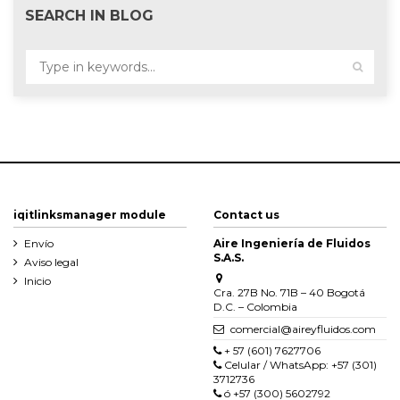
SEARCH IN BLOG
iqitlinksmanager module
Contact us
Envío
Aire Ingeniería de Fluidos
S.A.S.
Aviso legal
Inicio
Cra. 27B No. 71B – 40 Bogotá
D.C. – Colombia
comercial@aireyfluidos.com
+ 57 (601) 7627706
Celular / WhatsApp: +57 (301)
3712736
ó +57 (300) 5602792