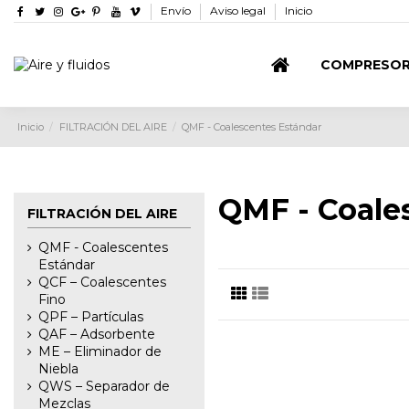
Envío
Aviso legal
Inicio
COMPRESO
Inicio
FILTRACIÓN DEL AIRE
QMF - Coalescentes Estándar
QMF - Coale
FILTRACIÓN DEL AIRE
QMF - Coalescentes
Estándar
QCF – Coalescentes
Fino
QPF – Partículas
QAF – Adsorbente
ME – Eliminador de
Niebla
QWS – Separador de
Mezclas