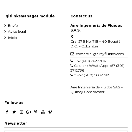
iqitlinksmanager module
Contact us
Envío
Aire Ingeniería de Fluidos
S.A.S.
Aviso legal
Inicio
Cra. 27B No. 71B – 40 Bogotá
D.C. – Colombia
comercial@aireyfluidos.com
+ 57 (601) 7627706
Celular / WhatsApp: +57 (301)
3712736
ó +57 (300) 5602792
Aire Ingeniería de Fluidos SAS –
Quincy Compressor.
Follow us
Newsletter